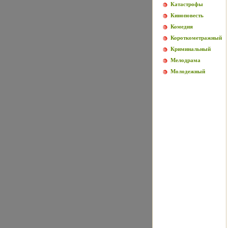
Катастрофы
Киноповесть
Комедия
Короткометражный
Криминальный
Мелодрама
Молодежный