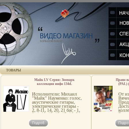
ТОВАРЫ
Майк LV Серия: Зоопарк
Право н
коллекция инфо 134d.
(PAL) 
(Keep
Русское
Исполнители: Михаил
От из
Ре
"Майк" Науменко: голос,
Вяче
Количе
акустические гитары,
Прод
слоя
электрические гитары -
Дост
Русск
2, 8-11, 14, 20, 21 бас - 1,
колл
3, 4, 10, 12, 13, 15, 16, 21,
Вяче
23, ритм-бокс Илья
Роди
Куликов ("Зоопарк"):
Окон
аццбхбас - 2, 5-8, 11, 14,
ф-т 