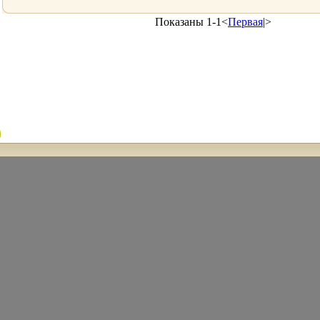
самолюбию и проблем в
семейнойацфъм жизни
Показаны 1-1<
Первая
|>
рекомендуем Вам
воздержаться от чтения
Информация,
содержащаяся в
Меморандуме, также не
предназначена для
слабонервных и
молодоженов Авторы V
V - Capo с заслуженной
репутацией, имеет
несколько резиденций в
разных странах Его
настоящее
местонахождение
дебжхфэржится в
строгой тайне Маруся
Питерская.