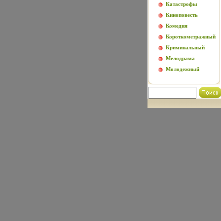
Катастрофы
Киноповесть
Комедия
Короткометражный
Криминальный
Мелодрама
Молодежный