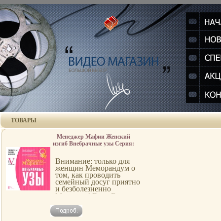
ТОВАРЫ
Менеджер Мафии Женский
изгиб Внебрачные узы Серия:
Руководства для Больших
Боссов инфо 146d.
Внимание: только для
женщин Меморандум о
том, как проводить
семейный досуг приятно
и безболезненно
Мужчина! Если Вы
ненароком взяли в руки
эту книжечку, во
избежание ударов по