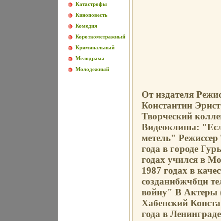
Катастрофы
Киноповесть
Комедия
Короткометражный
Криминальный
Мелодрама
Молодежный
От издателя Режи
Константин Эрнс
Творческий колл
Видеоклипы: "Если
метель" Режиссер
года в городе Гур
годах учился в М
1987 годах в каче
созданибжчбци те
войну" В Актеры (
Хабенский Конста
года в Ленинград