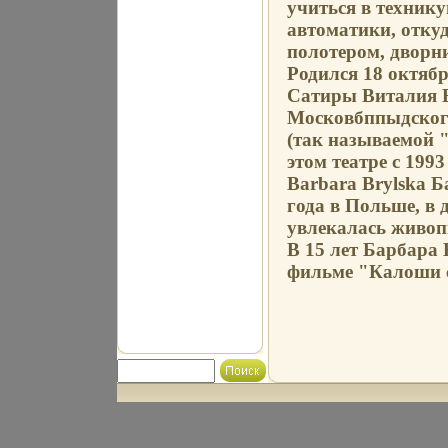
учиться в техник
автоматики, откуд
полотером, дворн
Родился 18 октябр
Сатиры Виталия 
Московбппыдского
(так называемой "
этом театре с 199
Barbara Brylska 
года в Польше, в 
увлекалась живоп
В 15 лет Барбара 
фильме "Калоши сч