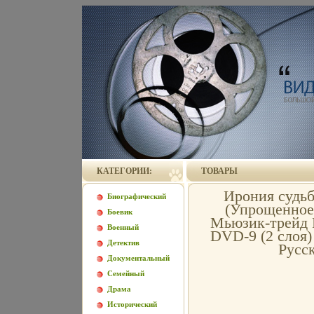
КАТЕГОРИИ:
ТОВАРЫ
Ирония судь
Биографический
(Упрощенное 
Боевик
Мьюзик-трейд Р
Военный
DVD-9 (2 слоя)
Детектив
Русск
Документальный
Семейный
Драма
Исторический