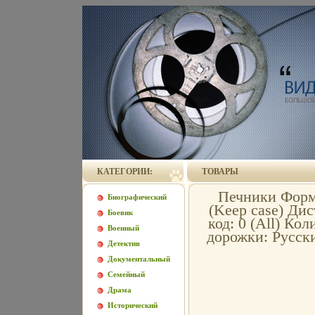
КАТЕГОРИИ:
ТОВАРЫ
Печники Форм
Биографический
(Keep case) Ди
Боевик
код: 0 (All) Ко
Военный
дорожки: Русски
Детектив
Документальный
Семейный
Драма
Исторический