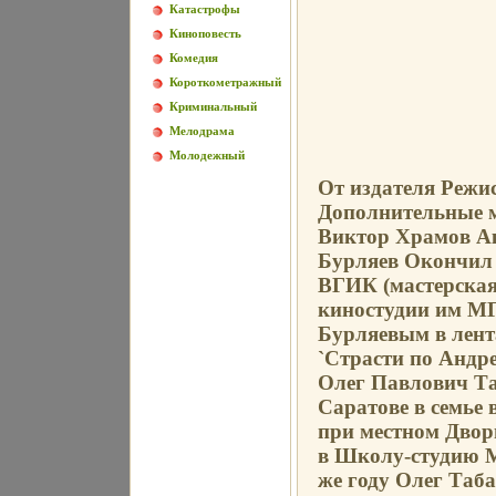
Катастрофы
Киноповесть
Комедия
Короткометражный
Криминальный
Мелодрама
Молодежный
От издателя Режи
Дополнительные м
Виктор Храмов Ак
Бурляев Окончил
ВГИК (мастерская
киностудии им М
Бурляевым в лент
`Страсти по Андр
Олег Павлович Та
Саратове в семье 
при местном Двор
в Школу-студию М
же году Олег Таб