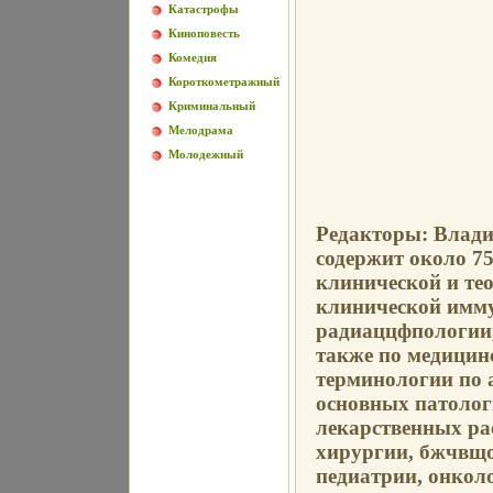
Катастрофы
Киноповесть
Комедия
Короткометражный
Криминальный
Мелодрама
Молодежный
Редакторы: Влад
содержит около 7
клинической и тео
клинической имму
радиаццфпологии,
также по медицин
терминологии по 
основных патолог
лекарственных ра
хирургии, бжчвщ
педиатрии, онкол