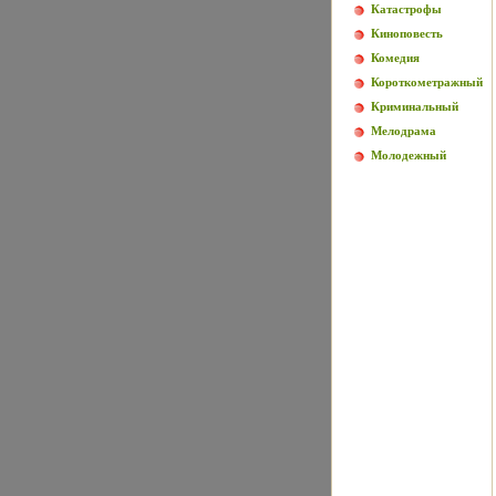
Катастрофы
Киноповесть
Комедия
Короткометражный
Криминальный
Мелодрама
Молодежный