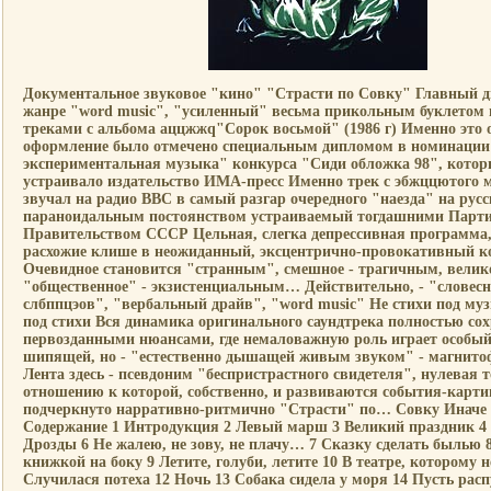
Документальное звуковое "кино" "Страсти по Совку" Главный 
жанре "word music", "усиленный" весьма прикольным буклетом 
треками с альбома аццжжq"Сорок восьмой" (1986 г) Именно это 
оформление было отмечено специальным дипломом в номинации
экспериментальная музыка" конкурса "Сиди обложка 98", котор
устраивало издательство ИМА-пресс Именно трек с эбжццютого 
звучал на радио ВВС в самый разгар очередного "наезда" на русс
параноидальным постоянством устраиваемый тогдашними Парти
Правительством СССР Цельная, слегка депрессивная программа
расхожие клише в неожиданный, эксцентрично-провокативный к
Очевидное становится "странным", смешное - трагичным, велик
"общественное" - экзистенциальным… Действительно, - "словес
слбппцэов", "вербальный драйв", "word music" Не стихи под муз
под стихи Вся динамика оригинального саундтрека полностью сох
первозданными нюансами, где немаловажную роль играет особый
шипящей, но - "естественно дышащей живым звуком" - магнито
Лента здесь - псевдоним "беспристрастного свидетеля", нулевая т
отношению к которой, собственно, и развиваются события-карт
подчеркнуто нарративно-ритмично "Страсти" по… Совку Иначе
Содержание 1 Интродукция 2 Левый марш 3 Великий праздник 4
Дрозды 6 Не жалею, не зову, не плачу… 7 Сказку сделать былью 
книжкой на боку 9 Летите, голуби, летите 10 В театре, которому н
Случилася потеха 12 Ночь 13 Собака сидела у моря 14 Пусть расп