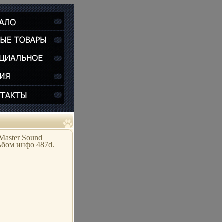
Master Sound
бом инфо 487d.