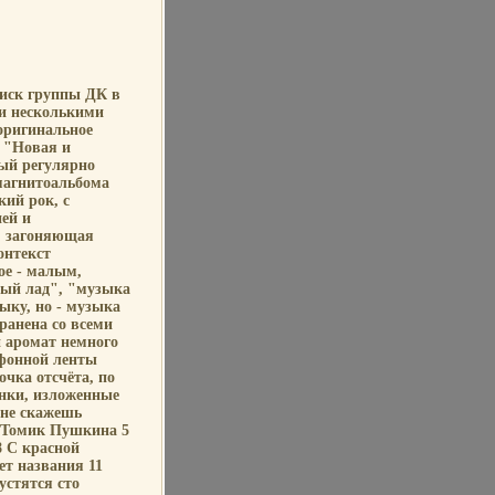
диск группы ДК в
и несколькими
оригинальное
 "Новая и
ый регулярно
магнитоальбома
кий рок, с
ей и
, загоняющая
онтекст
ое - малым,
ный лад", "музыка
ыку, но - музыка
ранена со всеми
 аромат немного
фонной ленты
очка отсчёта, по
инки, изложенные
 не скажешь
 Томик Пушкина 5
8 С красной
ет названия 11
устятся сто