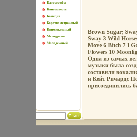
Катастрофы
Киноповесть
Комедия
Короткометражный
Криминальный
Brown Sugar; Sway
Мелодрама
Sway 3 Wild Horse
Молодежный
Move 6 Bitch 7 I G
Flowers 10 Moonli
Одна из самых ве
музыки была созд
составили вокали
и Кейт Ричардс По
присоединились ба