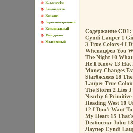
Катастрофы
Киноповесть
Комедия
Короткометражный
Криминальный
Содержание CD1: C
Мелодрама
Cyndi Lauper 1 Gir
Молодежный
3 True Colors 4 I D
Whenацфев You Wer
The Night 10 What
He'll Know 13 Hat 
Money Changes Eve
Starбжхемs 18 The
Lauper True Colour
The Storm 2 Lies 
Nearby 6 Primitive
Heading West 10 Un
12 I Don't Want To
My Heart 15 That's
Deaбпоэкr John 1
Лаупер Cyndi Laup