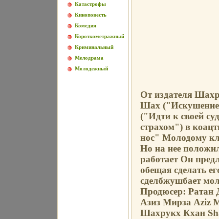
Катастрофы
Киноповесть
Комедия
Короткометражный
Криминальный
Мелодрама
Молодежный
От издателя Шахр
Шах ("Искушение
("Идти к своей су
страхом") в коац
нос" Молодому кл
Но на нее положил
работает Он предл
обещая сделать е
сделбжушбает мол
Продюсер: Ратан 
Азиз Мирза Aziz M
Шахрукх Кхан Sh