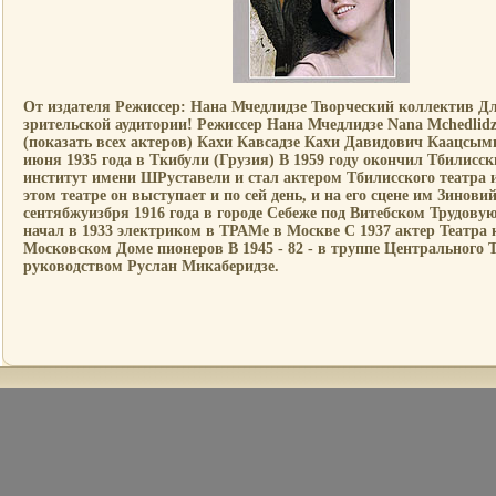
От издателя Режиссер: Нана Мчедлидзе Творческий коллектив Д
зрительской аудитории! Режиссер Нана Мчедлидзе Nana Mchedlid
(показать всех актеров) Кахи Кавсадзе Кахи Давидович Каацсымв
июня 1935 года в Ткибули (Грузия) В 1959 году окончил Тбилисс
институт имени ШРуставели и стал актером Тбилисского театра 
этом театре он выступает и по сей день, и на его сцене им Зинови
сентябжуизбря 1916 года в городе Себеже под Витебском Трудову
начал в 1933 электриком в ТРАМе в Москве С 1937 актер Театра 
Московском Доме пионеров В 1945 - 82 - в труппе Центрального 
руководством Руслан Микаберидзе.