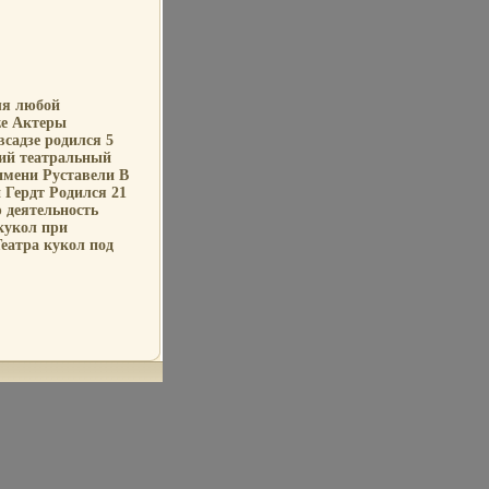
ля любой
ze Актеры
садзе родился 5
кий театральный
имени Руставели В
й Гердт Родился 21
ю деятельность
кукол при
Театра кукол под