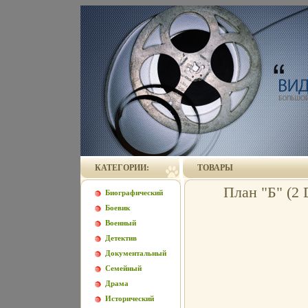
КАТЕГОРИИ:
ТОВАРЫ
План "Б" (
Биографический
Боевик
Военный
Детектив
Документальный
Семейный
Драма
Исторический