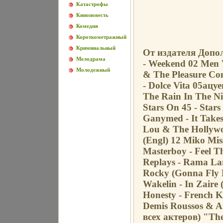
Катастрофы
Киноповесть
Комедия
Короткометражный
Криминальный
От издателя Допо
Мелодрама
- Weekend 02 Men W
Молодежный
& The Pleasure Com
- Dolce Vita 05ацуеы
The Rain In The Ni
Stars On 45 - Stars
Ganymed - It Take
Lou & The Hollyw
(Engl) 12 Miko Mis
Masterboy - Feel 
Replays - Rama L
Rocky (Gonna Fly 
Wakelin - In Zaire
Honesty - French K
Demis Roussos & 
всех актеров) "Th