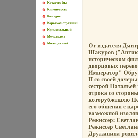
Катастрофы
Киноповесть
Комедия
Короткометражный
Криминальный
Мелодрама
Молодежный
От издателя Дмит
Шакуров ("Антик
историческом фи
дворцовых перево
Император" Обруч
II со своей дочер
сестрой Натальей 
отрока со сторон
которубжтщхю Пет
его общения с цар
возможной изоляц
Режиссер: Светла
Режиссер Светлан
Дружинина родила