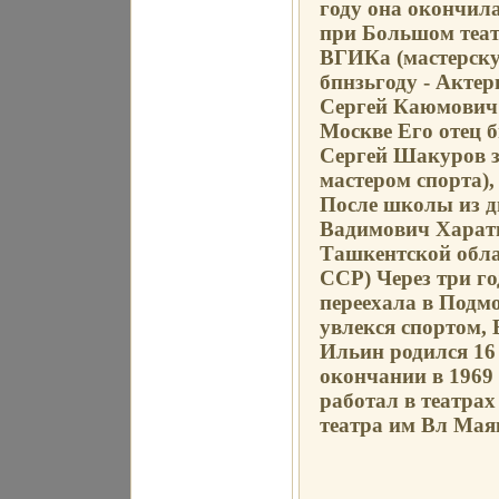
году она окончил
при Большом театр
ВГИКа (мастерск
бпнзьгоду - Актер
Сергей Каюмович 
Москве Его отец б
Сергей Шакуров за
мастером спорта),
После школы из д
Вадимович Харать
Ташкентской облас
ССР) Через три г
переехала в Подм
увлекся спортом
Ильин родился 16
окончании в 1969
работал в театрах
театра им Вл Мая