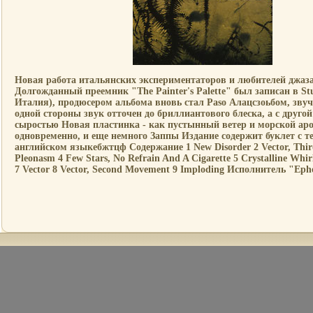
Новая работа итальянских экспериментаторов и любителей джаза
Долгожданный преемник "The Painter's Palette" был записан в Stu
Италия), продюсером альбома вновь стал Paso Алацсзоьбом, звуч
одной стороны звук отточен до бриллиантового блеска, а с другой 
сыростью Новая пластинка - как пустынный ветер и морской ар
одновременно, и еще немного Заппы Издание содержит буклет с т
английском языкебжтцф Содержание 1 New Disorder 2 Vector, Thi
Pleonasm 4 Few Stars, No Refrain And A Cigarette 5 Crystalline Whirl
7 Vector 8 Vector, Second Movement 9 Imploding Исполнитель "Eph