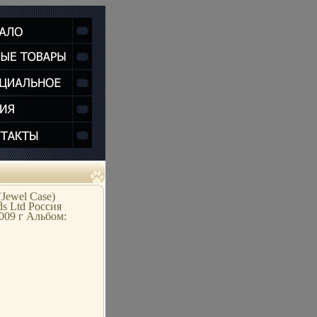
Jewel Case)
s Ltd Россия
009 г Альбом: