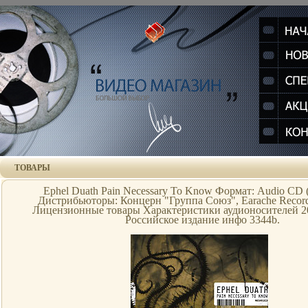
ТОВАРЫ
Ephel Duath Pain Necessary To Know Формат: Audio CD (
Дистрибьюторы: Концерн "Группа Союз", Earache Record
Лицензионные товары Характеристики аудионосителей 2
Российское издание инфо 3344b.