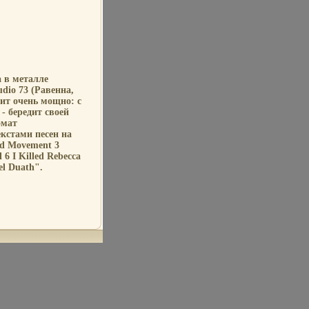
 в металле
dio 73 (Равенна,
ит очень мощно: с
- бередит своей
омат
екстами песен на
rd Movement 3
 6 I Killed Rebecca
el Duath".