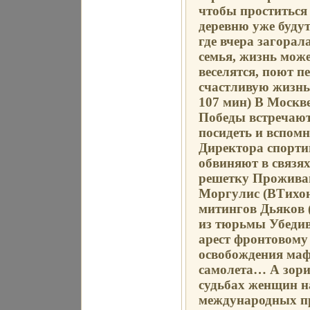
чтобы проститься 
деревню уже будут
где вчера загорал
семья, жизнь може
веселятся, поют п
счастливую жизнь
107 мин) В Москв
Победы встречают
посидеть и вспом
Директора спорти
обвиняют в связя
решетку Прожива
Моргулис (ВТихон
митингов Дьяков 
из тюрьмы Убедив
арест фронтовому
освобождения маф
самолета… А зори 
судьбах женщин н
международных пр