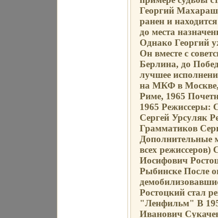
Георгий Махарашв
ранен и находится
до места назначен
Однако Георгий у
Он вместе с советс
Берлина, до Побе
лучшее исполнени
на МКФ в Москве
Риме, 1965 Поче
1965 Режиссеры: 
Сергей Урсуляк Р
Грамматиков Серг
Дополнительные 
всех режиссеров)
Иосифович Ростоц
Рыбинске После о
демобилизовавшис
Ростоцкий стал р
"Ленфильм" В 195
Иванович Сукачев