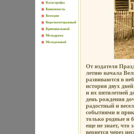
Катастрофы
Киноповесть
Комедия
Короткометражный
Криминальный
Мелодрама
Молодежный
От издателя Празд
летию начала Вел
развиваются в неб
история двух дней
и их пятилетней д
день рождения до
радостный и весе
событиями и прик
только родные и б
еще не знает, что 
вернется через не