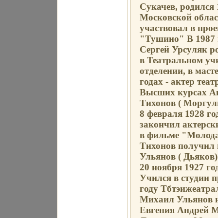
Сукачев, родился 
Московской обла
участвовал в про
"Тушино" В 1987 
Сергей Урсуляк ро
в Театральном у
отделении, в маст
годах - актер теат
Высших курсах Ак
Тихонов ( Моргул
8 февраля 1928 го
закончил актерск
в фильме "Молода
Тихонов получил 
Ульянов ( Дьяков
20 ноября 1927 го
Учился в студии 
году Тбтэижеатр
Михаил Ульянов н
Евгения Андрей М