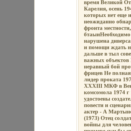
время Великой Оте
Карелия, осень 19
которых нет еще и
неожиданно обнар
фронта местности
бтаыиНеобходимо 
нарушена диверсан
и помощи ждать н
дальше в тыл сове
важных объектов 
неравный бой про
фрицев Не полная
лидер проката 197
XXXIII МКФ в Вен
комсомола 1974 г
удостоены создате
повести и сценари
актер - А Мартын
(1973) Отец солда
войны для человек
примере судьбы с