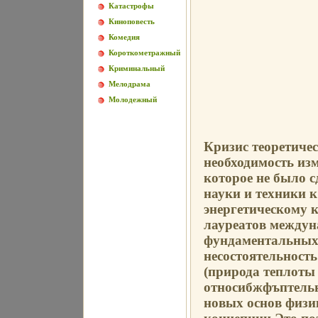
Катастрофы
Киноповесть
Комедия
Короткометражный
Криминальный
Мелодрама
Молодежный
Кризис теоретиче
необходимость изм
которое не было с
науки и техники 
энергетическому к
лауреатов междун
фундаментальных 
несостоятельност
(природа теплоты 
относибжфъптельн
новых основ физи