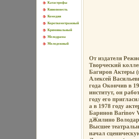
Катастрофы
Киноповесть
Комедия
Короткометражный
Криминальный
Мелодрама
Молодежный
От издателя Режи
Творческий колле
Багиров Актеры (
Алексей Васильев
года Окончив в 1
институт, он рабо
году его пригласи
а в 1978 году ак
Баринов Barinov V
дЖилино Володар
Высшее театральн
начал сценическу