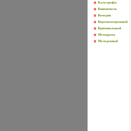
Катастрофы
Киноповесть
Комедия
Короткометражный
Криминальный
Мелодрама
Молодежный