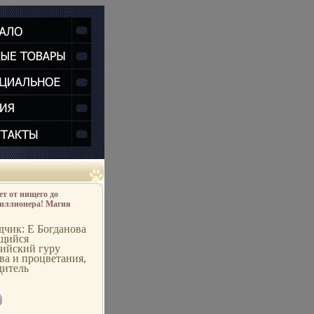
лет от нищего до
иллионера! Магия
ва Серия: Законы
а инфо 12081b.
дчик: Е Богданова
щийся
лийский гуру
ва и процветания,
дитель
йших семинаров
 стране
ывает, как он за
т превратился из