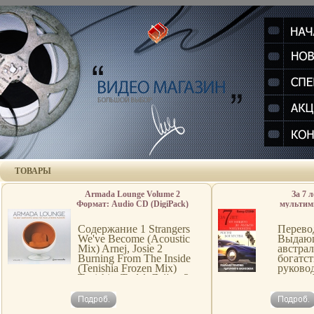
ТОВАРЫ
Armada Lounge Volume 2
За 7 
Формат: Audio CD (DigiPack)
мультим
Дистрибьюторы:
богатст
Правительство звука, Open
успех
Содержание 1 Strangers
Перево
Gate Records Россия
We've Become (Acoustic
Выдаю
Лицензионные товары
Mix) Arnej, Josie 2
австра
Характеристики
Burning From The Inside
богатст
аудионосителей 2009 г Сборник:
(Tenishia Frozen Mix)
руково
Российское издание инфо
Tenishia, Тифф Лейси 3
крупне
12077b.
Washout (Piano Mix)
в своей
Bissen, "The Crossover" 4
рассказ
Bацсфкeyond The Sun
семь ле