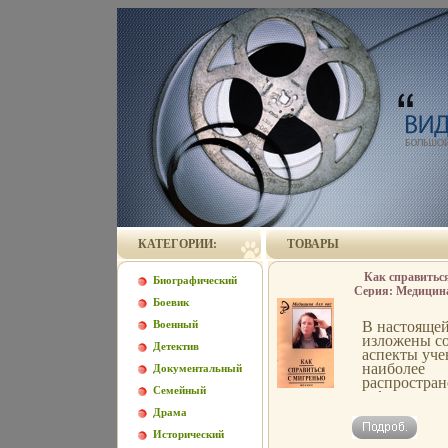
КАТЕГОРИИ:
ТОВАРЫ
Как справитьс
Биографический
Серия: Медицина
Боевик
2316
Военный
В настоящей
изложены с
Детектив
аспекты уче
наиболее
Документальный
распростра
Семейный
и формах го
(мигрени с а
Драма
ауры, гемип
Исторический
менструальн